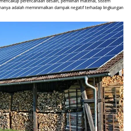
 mencakup perencanaan desain, pemilihan material, sistem
amanya adalah meminimalkan dampak negatif terhadap lingkungan