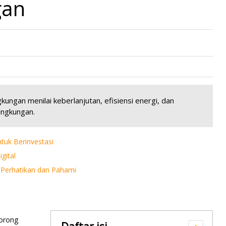
gan
kungan menilai keberlanjutan, efisiensi energi, dan
ingkungan.
uk Berinvestasi
gital
! Perhatikan dan Pahami
dorong