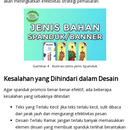
akan meningkatkan efektivitas strategi pemasaran.
Gambar 4 . Ilustrasi Jenis-jenis Spanduk
Kesalahan yang Dihindari dalam Desain
Agar spanduk promosi benar-benar efektif, ada beberapa
kesalahan yang sebaiknya dihindari:
Teks yang Terlalu Kecil: Jika teks terlalu kecil, sulit dibaca
dari jarak jauh dan mengurangi efektivitas pesan.
Desain Terlalu Ramai: Jangan terlalu banyak memasukkan
elemen desain yang membuat spanduk terlihat berantakan