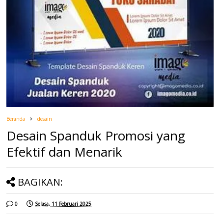
Beranda
desain
Desain Spanduk Promosi yang
Efektif dan Menarik
BAGIKAN:
0
Selasa, 11 Februari 2025