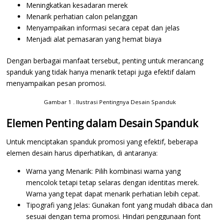
Meningkatkan kesadaran merek
Menarik perhatian calon pelanggan
Menyampaikan informasi secara cepat dan jelas
Menjadi alat pemasaran yang hemat biaya
Dengan berbagai manfaat tersebut, penting untuk merancang
spanduk yang tidak hanya menarik tetapi juga efektif dalam
menyampaikan pesan promosi.
Gambar 1 . Ilustrasi Pentingnya Desain Spanduk
Elemen Penting dalam Desain Spanduk
Untuk menciptakan spanduk promosi yang efektif, beberapa
elemen desain harus diperhatikan, di antaranya:
Warna yang Menarik: Pilih kombinasi warna yang
mencolok tetapi tetap selaras dengan identitas merek.
Warna yang tepat dapat menarik perhatian lebih cepat.
Tipografi yang Jelas: Gunakan font yang mudah dibaca dan
sesuai dengan tema promosi. Hindari penggunaan font