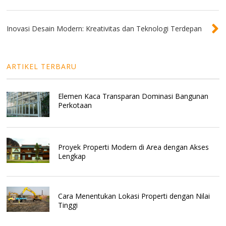
Inovasi Desain Modern: Kreativitas dan Teknologi Terdepan
ARTIKEL TERBARU
Elemen Kaca Transparan Dominasi Bangunan
Perkotaan
Proyek Properti Modern di Area dengan Akses
Lengkap
Cara Menentukan Lokasi Properti dengan Nilai
Tinggi