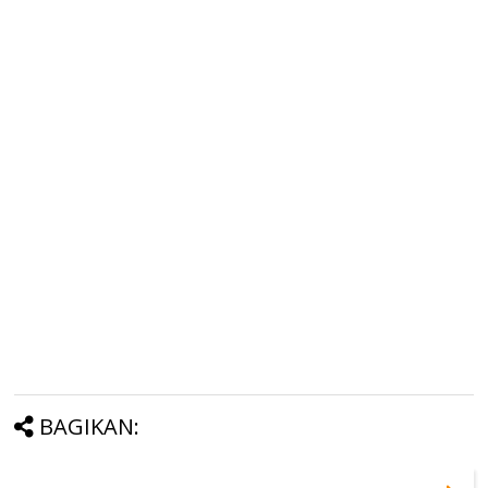
BAGIKAN: