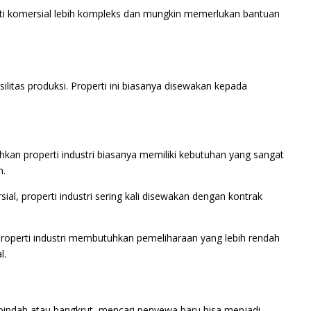
ti komersial lebih kompleks dan mungkin memerlukan bantuan
asilitas produksi. Properti ini biasanya disewakan kepada
kan properti industri biasanya memiliki kebutuhan yang sangat
n.
ial, properti industri sering kali disewakan dengan kontrak
operti industri membutuhkan pemeliharaan yang lebih rendah
l.
indah atau bangkrut, mencari penyewa baru bisa menjadi