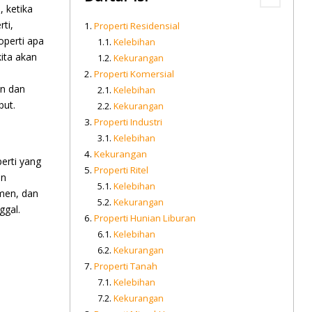
 ketika
ti,
Properti Residensial
operti apa
Kelebihan
kita akan
Kekurangan
Properti Komersial
an dan
Kelebihan
but.
Kekurangan
Properti Industri
Kelebihan
Kekurangan
perti yang
Properti Ritel
an
Kelebihan
emen, dan
Kekurangan
ggal.
Properti Hunian Liburan
Kelebihan
Kekurangan
Properti Tanah
Kelebihan
Kekurangan