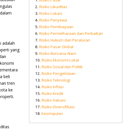
Risiko Pasar
engulas
Risiko Likuiditas
r dalam
Risiko Lokasi
Risiko Penyewa
Risiko Pembiayaan
Risiko Pemeliharaan dan Perbaikan
Risiko Hukum dan Peraturan
i adalah
Risiko Pasar Global
operti yang
Risiko Bencana Alam
 dan
Risiko Ekonomi Lokal
 ekonomi
Risiko Sosial dan Politik
sementara
Risiko Pengelolaan
 beli
Risiko Teknologi
han tren
Risiko Inflasi
kota ke
Risiko Kredit
roperti.
Risiko Valuasi
Risiko Diversifikasi
Kesimpulan
ditas