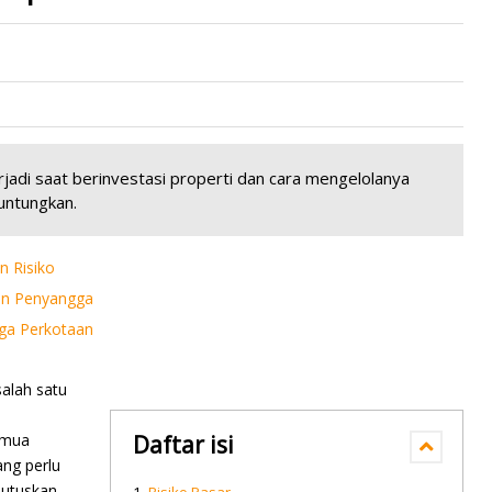
jadi saat berinvestasi properti dan cara mengelolanya
untungkan.
n Risiko
san Penyangga
gga Perkotaan
salah satu
emua
Daftar isi
ang perlu
utuskan