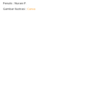
Penulis : Nurani P.
Gambar Ilustrasi :
Canva