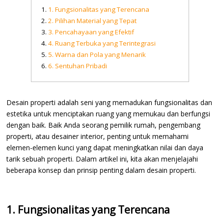
1. Fungsionalitas yang Terencana
2. Pilihan Material yang Tepat
3. Pencahayaan yang Efektif
4. Ruang Terbuka yang Terintegrasi
5. Warna dan Pola yang Menarik
6. Sentuhan Pribadi
Desain properti adalah seni yang memadukan fungsionalitas dan
estetika untuk menciptakan ruang yang memukau dan berfungsi
dengan baik. Baik Anda seorang pemilik rumah, pengembang
properti, atau desainer interior, penting untuk memahami
elemen-elemen kunci yang dapat meningkatkan nilai dan daya
tarik sebuah properti. Dalam artikel ini, kita akan menjelajahi
beberapa konsep dan prinsip penting dalam desain properti.
1. Fungsionalitas yang Terencana