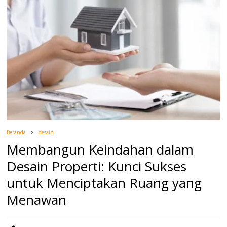
Beranda
desain
Membangun Keindahan dalam
Desain Properti: Kunci Sukses
untuk Menciptakan Ruang yang
Menawan