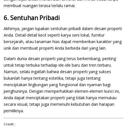
membuat ruangan terasa terlalu ramai.
6. Sentuhan Pribadi
Akhirnya, jangan lupakan sentuhan pribadi dalam desain properti
Anda. Detail-detail kecil seperti karya seni lokal, furnitur
bersejarah, atau tanaman hias dapat memberikan karakter yang
unik dan membuat properti Anda berbeda dari yang lain.
Dalam dunia desain properti yang terus berkembang, penting
untuk tetap terbuka terhadap ide-ide baru dan tren terbaru.
Namun, selalu ingatlah bahwa desain properti yang sukses
bukanlah hanya tentang estetika, tetapi juga tentang
menciptakan lingkungan yang fungsional dan nyaman bagi
penghuninya. Dengan memperhatikan elemen-elemen kunci ini,
Anda dapat menciptakan properti yang tidak hanya memukau
secara visual, tetapi juga memenuhi kebutuhan dan harapan
pemiliknya.
Credit :