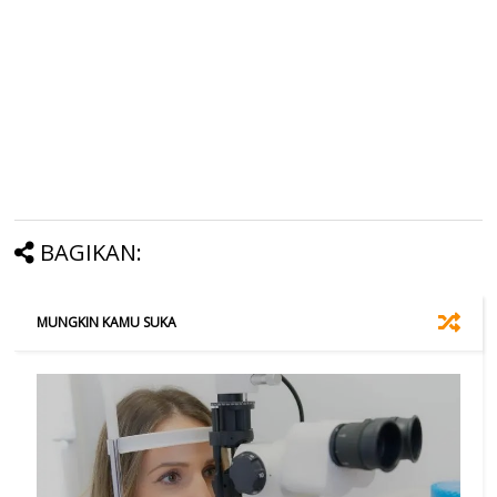
BAGIKAN:
MUNGKIN KAMU SUKA