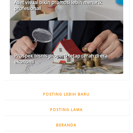
Aset visual bikin promosi lebih menarik
profesional!
Prospek bisnis properti tetap cerah di era
ekonomi
POSTING LEBIH BARU
POSTING LAMA
BERANDA