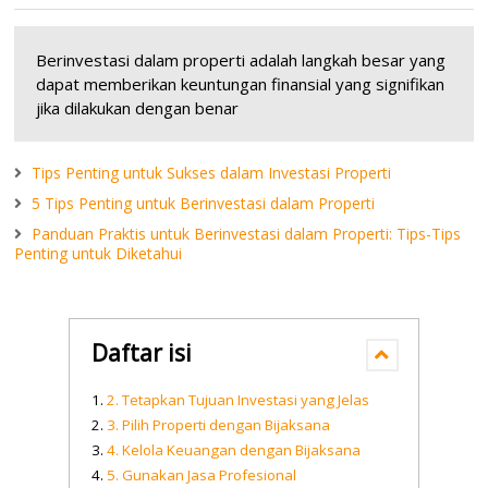
Berinvestasi dalam properti adalah langkah besar yang
dapat memberikan keuntungan finansial yang signifikan
jika dilakukan dengan benar
Tips Penting untuk Sukses dalam Investasi Properti
5 Tips Penting untuk Berinvestasi dalam Properti
Panduan Praktis untuk Berinvestasi dalam Properti: Tips-Tips
Penting untuk Diketahui
Daftar isi
2. Tetapkan Tujuan Investasi yang Jelas
3. Pilih Properti dengan Bijaksana
4. Kelola Keuangan dengan Bijaksana
5. Gunakan Jasa Profesional