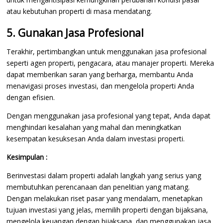
atau kebutuhan properti di masa mendatang.
5. Gunakan Jasa Profesional
Terakhir, pertimbangkan untuk menggunakan jasa profesional
seperti agen properti, pengacara, atau manajer properti. Mereka
dapat memberikan saran yang berharga, membantu Anda
menavigasi proses investasi, dan mengelola properti Anda
dengan efisien.
Dengan menggunakan jasa profesional yang tepat, Anda dapat
menghindari kesalahan yang mahal dan meningkatkan
kesempatan kesuksesan Anda dalam investasi properti.
Kesimpulan :
Berinvestasi dalam properti adalah langkah yang serius yang
membutuhkan perencanaan dan penelitian yang matang.
Dengan melakukan riset pasar yang mendalam, menetapkan
tujuan investasi yang jelas, memilih properti dengan bijaksana,
mengelola keuangan dengan bijaksana, dan menggunakan jasa