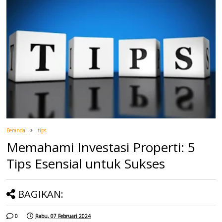
Beranda
tips
Memahami Investasi Properti: 5
Tips Esensial untuk Sukses
BAGIKAN:
0
Rabu, 07 Februari 2024