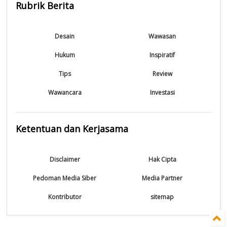
Rubrik Berita
Desain
Wawasan
Hukum
Inspiratif
Tips
Review
Wawancara
Investasi
Ketentuan dan Kerjasama
Disclaimer
Hak Cipta
Pedoman Media Siber
Media Partner
Kontributor
sitemap